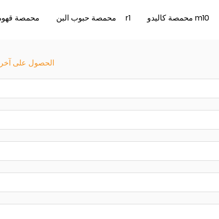
محمصة كاليدو m10
رصاصة أيليو r1
محمصة حبوب البن
محمصة قهوة 2 كج
الحصول على آخر سع