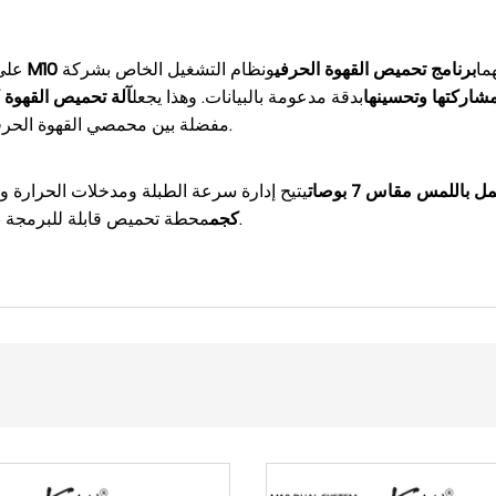
ما
برنامج تحميص القهوة الحرفي
ونظام التشغيل الخاص بشركة
على
شاركتها وتحسينها
بدقة مدعومة بالبيانات. وهذا يجعل
مفضلة بين محمصي القهوة الحرفيين الذين يعتمدون على التحليلات والقدرة على التكرار.
باللمس مقاس 7 بوصات
يتيح إدارة سرعة الطبلة ومدخلات الحرارة وت
محطة تحميص قابلة للبرمجة بالكامل، مثالية للحصول على نتائج متسقة عبر الدفعات.
كجم