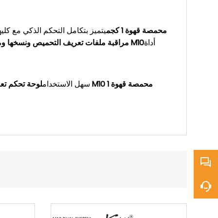
كاليدو M10 محمصة قهوة 1 كجم
يتميز بتكامل التحكم الذكي مع كليه
أداة
آلة تحميص القهوة كاليدو M10
مراقبة ملفات تعريف التحميص ونسخها وم
سهل الاستخدام
لوحة تحكم تعمل 