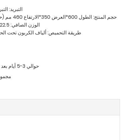
التبريد: التبري
حجم المنتج: الطول 600*العرض 350*الارتفاع 460 مم (حجم التعبئة: 690*410*640 مم)
الوزن الصافي: 22.5 كجم (+ وزن التعبئة: 37.5 كجم)
طريقة التحميص: ألياف الكربون تحت الحم
حوالي 3-5 أيام بعد الدفع
100 مج