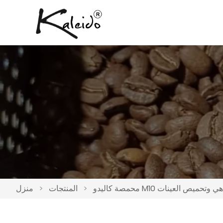
ليدو M10 للمقاهي وتحميص العينات
>
المنتجات
>
منزل