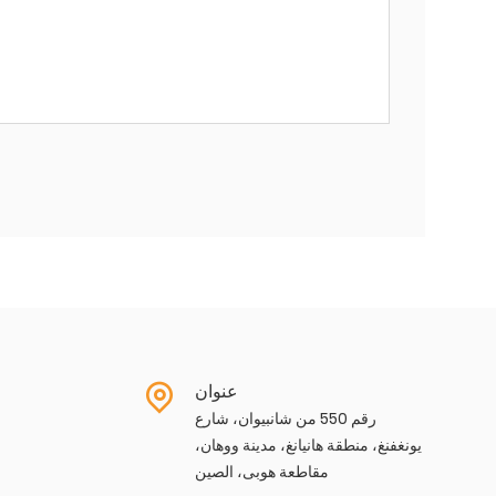
عنوان
رقم 550 من شانبيوان، شارع
يونغفنغ، منطقة هانيانغ، مدينة ووهان،
مقاطعة هوبى، الصين