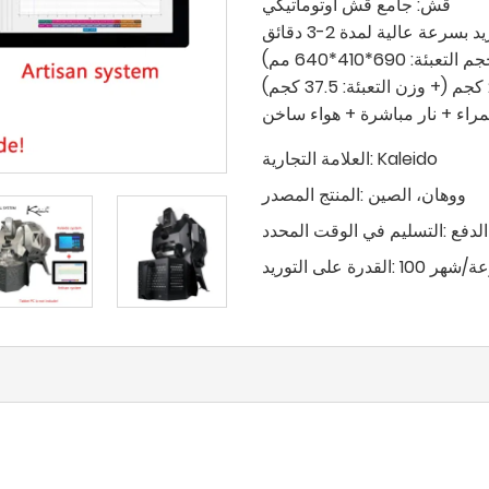
قش: جامع قش أوتوماتيكي
د بسرعة عالية لمدة 2-3 دقائق
راء + نار مباشرة + هواء ساخن
Kaleido
العلامة التجارية:
ووهان، الصين
المنتج المصدر:
التسليم في الوقت المحدد:
موعة/شهر
القدرة على التوريد: