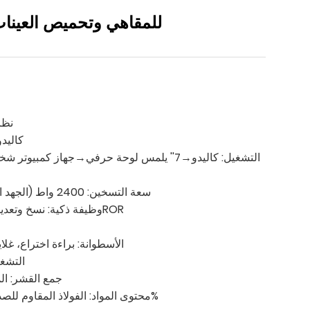
محمصة كاليدو M10 للمقاهي وتحميص العين
نظا
الاتصال:
التشغيل: كاليدو→7'' يلمس لوحة حرفي→جهاز كمب
سعة التسخين: 2400 واط (الجهد العالمي 100 فولت ~ 240 فولت)
وظيفة ذكية: نسخ وتعديل ومشاركة منحنيات التحميص وROR
الأسطوانة: براءة اختراع، غلاية
التشغ
جمع القشر: ال
محتوى المواد: الفولاذ المقاوم للصدأ 60%، الألومنيوم 38%، أخرى 2%