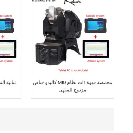
كاليدو قناص M10 محمصة قهوة ذات نظام
مزدوج للمقهى