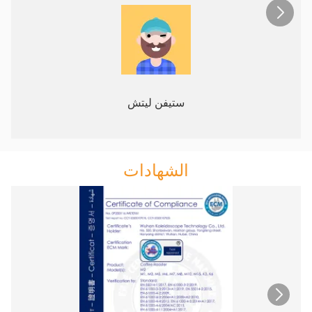
ستيفن ليتش
الشهادات