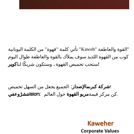
كوب من القهوة اللذيذ سوف يملأك بالقوة والعاطفة طوال اليوم!
!
ستحب تحميص القهوة ، وستكون شريكًا لنا
كوير
الجميع يجعل من السهل تحميص!
شركة كبرى
م
الإصدار
:
حول العالم.
كن مركز قيمة
مربو القهوة
:
ision
مَشرُوع
في