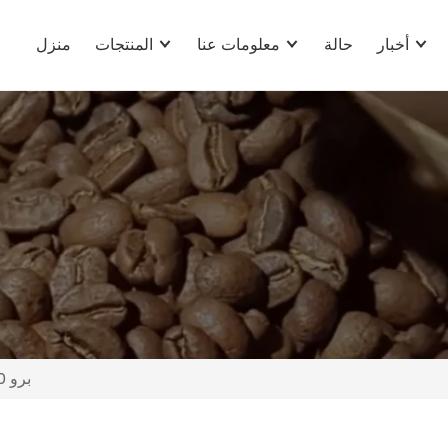
أخبار
حالة
معلومات عنا
المنتجات
منزل
M10 برو