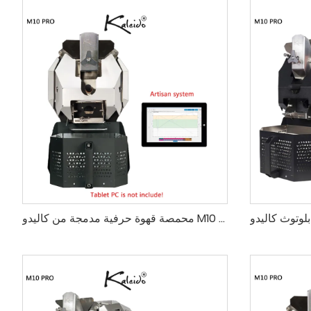
محمصة قهوة حرفية مدمجة من كاليدو M10 محترف للمقاهي