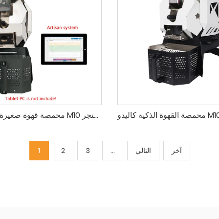
محمصة قهوة صغيرة الحجم كاليدو M10 محترف للمنزل والمتجر
آخر
التالي
...
3
2
1