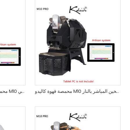
محمصة قهوة كاليدو M10 محترف تعمل بالهواء الساخن والتسخين المباشر بالنار
محمصة قهوة احترافية صغيرة كاليدو M10 للاستخدام المنزلي