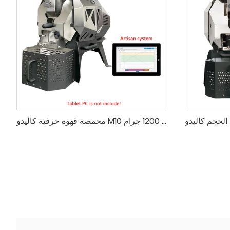
محمصة قهوة حرفية كاليدو M10 محترف بسعة 1200 جرام