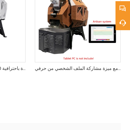
محمصة قهوة مدمجة سعة 1.2 كجم مع ميزة مشاركة الملف الشخصي من حرفي
محمصة القهوة الذكية كاليدو M10 محترف لتحميص القهوة باحترافية