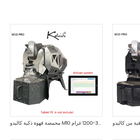
محمصة قهوة ذكية كاليدو M10 محترف لتحميص القهوة يدويًا، 300-1200 غرام