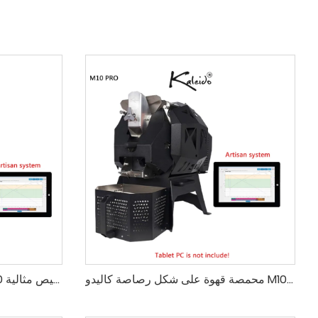
محمصة قهوة على شكل رصاصة كاليدو M10 محترف لتحميص ذكي
محمصة القهوة الذكية كاليدو M10 محترف لملفات تحميص مثالية