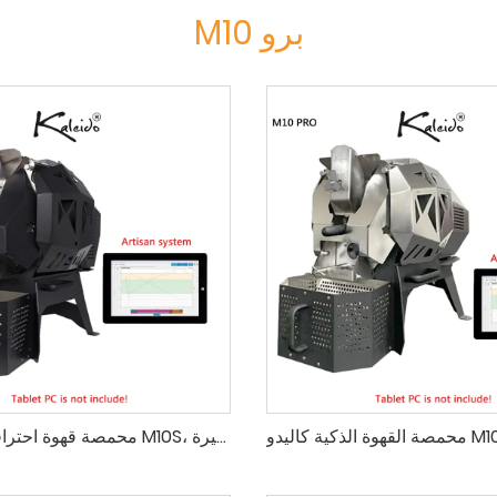
M10 برو
محمصة قهوة احترافية من كاليدو M10S، سعة 300-1200 غرام، دفعة صغيرة