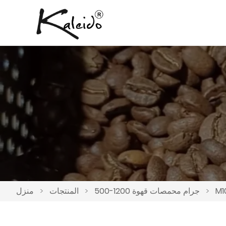
>
500-1200 جرام محمصات قهوة
>
المنتجات
>
منزل