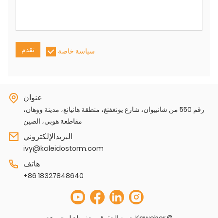
تقدم
سياسة خاصة
عنوان
رقم 550 من شانبيوان، شارع يونغفنغ، منطقة هانيانغ، مدينة ووهان،
مقاطعة هوبى، الصين
البريدالإلكتروني
ivy@kaleidostorm.com
هاتف
+86 18327848640