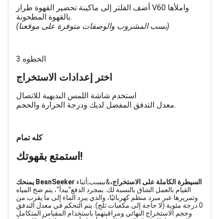
أضف الفلتر إلى ماكينة تحضير القهوة طراز V60 واملأها
بالقهوة المطحونة.
(نسب المشروب والوصفات متوفرة على موقعنا)
الخطوه 3
اختر إعدادات الاستخراج
استخدم شاشة اللمس البديهية للاتصال
معدل التدفق المفضل لديك ودرجة الحرارة والحجم.
كله تمام
استمتع بقهوتك!
يمنحك BeanSeeker السيطرة الكاملة على الاستخراج،
&نبسب;أثناء
القيام بالعمل الشاق بالنسبة لك. بمجرد الدفع"يبدأ"، يتم ضخ المياه
وتمريرها عبر مبرد منظم كهربائيًا، والذي يبرد الماء إلى ما يقرب من
0 درجة مئوية (لا حاجة إلى مكعبات ثلج). يتم التحكم في معدل التدفق
وحجم الاستخراج النهائي ومراقبتهما باستخدام المقياس المتكامل