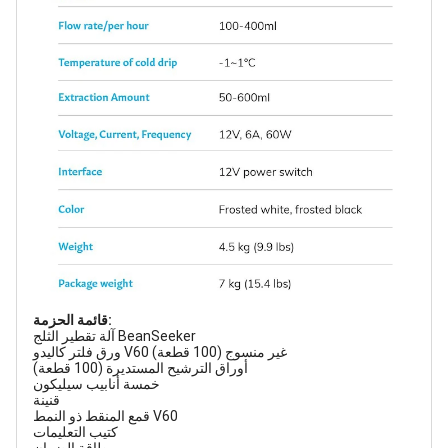
قائمة الحزمة:
آلة تقطير الثلج BeanSeeker
ورق فلتر كاليدو V60 غير منسوج (100 قطعة)
أوراق الترشيح المستديرة (100 قطعة)
خمسة أنابيب سيليكون
قنينة
قمع المنقط ذو النمط V60
كتيب التعليمات