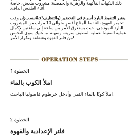
ذلك النكهات الفاكهية والزهرية والحمضية: مشروب منعش، خاصة
أثناء الطقس الدافئ.
يعتبر التنقيط البارد أسرع في التحضير (والتنظيف!):&نبسب;
إن وقت
تخمير القهوة بالتنقيط المثلج أقصر بحوالي 10 مرات من المشروب
البارد النموذجي، حيث يستغرق الأمر من ساعة إلى ساعتين لإكمال
عملية التنقيط. عملية التنظيف سريعة وسهلة: ما عليك سوى التخلص
من فلتر القهوة وشطفه وتكرار الأمر!
الخطوة 1
املأ الكوب بالماء
املأ كوبًا بالماء النقي وأدخل خرطوم فاصوليا الباحث.
الخطوة 2
فلتر الإعدادية والقهوة