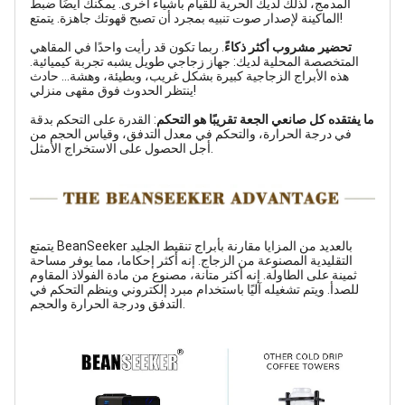
المدمج، لذلك لديك الحرية للقيام بأشياء أخرى. يمكنك أيضًا ضبط
الماكينة لإصدار صوت تنبيه بمجرد أن تصبح قهوتك جاهزة. يتمتع!
تحضير مشروب أكثر ذكاءً
. ربما تكون قد رأيت واحدًا في المقاهي
المتخصصة المحلية لديك: جهاز زجاجي طويل يشبه تجربة كيميائية.
هذه الأبراج الزجاجية كبيرة بشكل غريب، وبطيئة، وهشة... حادث
ينتظر الحدوث فوق مقهى منزلي!
ما يفتقده كل صانعي الجعة تقريبًا هو التحكم
: القدرة على التحكم بدقة
في درجة الحرارة، والتحكم في معدل التدفق، وقياس الحجم من
أجل الحصول على الاستخراج الأمثل.
يتمتع BeanSeeker بالعديد من المزايا مقارنة بأبراج تنقيط الجليد
التقليدية المصنوعة من الزجاج. إنه أكثر إحكاما، مما يوفر مساحة
ثمينة على الطاولة. إنه أكثر متانة، مصنوع من مادة الفولاذ المقاوم
للصدأ. ويتم تشغيله آليًا باستخدام مبرد إلكتروني وينظم التحكم في
التدفق ودرجة الحرارة والحجم.