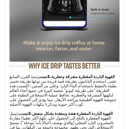
القهوة الباردة المقطرة مشرقة وعطرية:&نبسب;
منذ القرن السابع
عشر، استخدم اليابانيون بطريقة فنية فريدة من نوعها طريقة تخمير
بطيئة بالتنقيط باستخدام الماء البارد. وعلى مر السنين، اكتسبت هذه
الطريقة "على طريقة كيوتو" شعبية كبيرة في جميع أنحاء العالم
لنكهتها المشرقة والعطرية. تحافظ عملية الاستخلاص البطيئة على
حموضة القهوة الطبيعية ورائحة الأزهار، مما يؤدي إلى الحصول على
كوب أكثر حيوية ويذكرنا بنكهات القهوة الأصلية.
القهوة الباردة المقطرة هشة ومعقدة بشكل منعش:&نبسب;
تميل
القهوة المقطرة بالثلج إلى الحصول على نكهة أكثر تعقيدًا مقارنةً
بالمشروب البارد المغلي (والذي يوصف أحيانًا بأنه"موحلة"). يسمح
الاستخلاص التدريجي بظهور مجموعة واسعة من النكهات، بما في