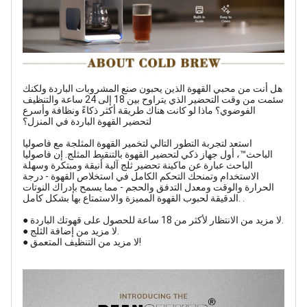
هل أنت من محبي القهوة الذين يحبون صنع المشروبات الباردة ولكنك
سئمت من وقت التحضير الذي يتراوح بين 18 إلى 24 ساعة والتنظيف
الفوضوي؟ ماذا لو كانت هناك طريقة أكثر ذكاءً ونظافة وأسرع
لتحضير القهوة الباردة في المنزل؟
استعد لتجربة التطور التالي لتخمير القهوة المثلجة مع فاصوليا
الباحث™، أول جهاز ذكي لتحضير القهوة بالتنقيط المثلج. إن فاصوليا
الباحث عبارة عن ماكينة تحضير ثلج آلية أنيقة ومبتكرة وسهلة
الاستخدام وتمنحك التحكم الكامل في استخلاص القهوة - درجة
الحرارة والوقت ومعدل التدفق والحجم - مما يسمح بإدراك النوتات
الدقيقة لحبوب القهوة المميزة والاستمتاع بها بشكل كامل. .
● لا مزيد من الانتظار لأكثر من 18 ساعة للحصول على قهوتك الباردة.
● لا مزيد من إضافة الثلج.
● لا مزيد من التنظيف المتعمق!