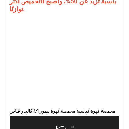
بنسبة تزيد عن 50%، وأصبح التحميص أكثر
توازنًا.
كاليدو قناص M1 محمصة قهوة قياسية محمصة قهوة بيمور