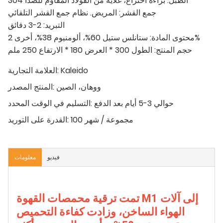
الطبل: براءة اختراع، غلاية من الفولاذ المقاوم للصدأ 304
جمع القشر: المريض. نظام جمع القشر التلقائي
التبريد: 2-3 دقائق
محتوى المادة: ستانلس ستيل 60%، ألومنيوم 38%، أخرى 2%
حجم المنتج: الطول 300 * العرض 180 * الارتفاع 250 ملم
Kaleido
العلامة التجارية:
ووهان، الصين
المنتج المصدر:
حوالي 3-5 أيام بعد الدفع
التسليم في الوقت المحدد:
100 مجموعة / شهر
القدرة على التوريد:
فيديو
معلومات
تمت ترقية محمصات القهوة M1 إلى آلات
الهواء الساخن، وزادت كفاءة التحميص